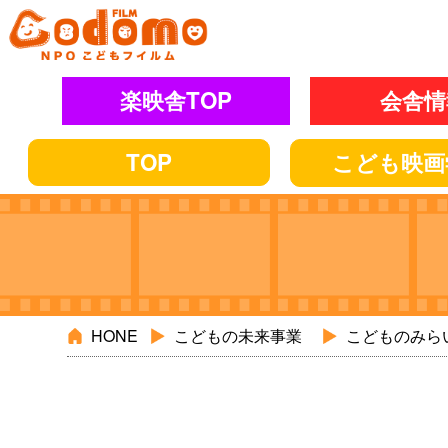
楽映舎TOP
会舎情
TOP
こども
映画
HONE
こどもの未来事業
こどものみら