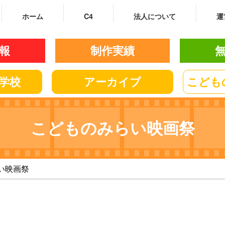
ホーム
C4
法人について
運
報
制作実績
学校
アーカイブ
こども
こどものみらい映画祭
い映画祭