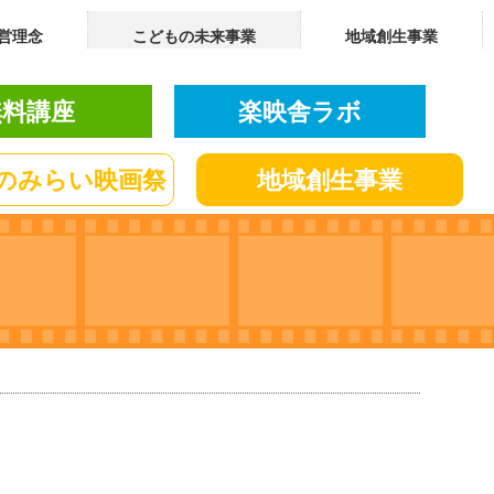
営理念
こどもの未来事業
地域創生事業
無料講座
楽映舎ラボ
の
みらい
映画祭
地域創生
事業