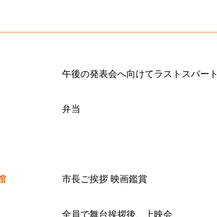
午後の発表会へ向けてラストスパー
弁当
館
市⻑ご挨拶 映画鑑賞
全員で舞台挨拶後、上映会