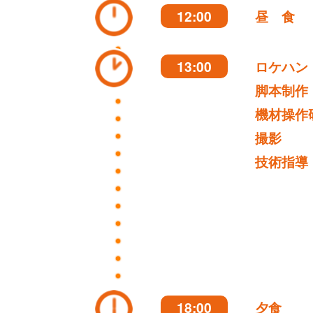
12:00
昼 食
13:00
ロケハン
脚本制作
機材操作
撮影
技術指導
18:00
夕食