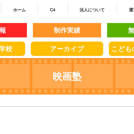
ホーム
C4
法人について
運
報
制作実績
学校
アーカイブ
こども
映画塾