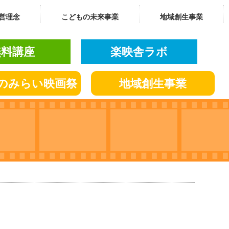
営理念
こどもの未来事業
地域創生事業
無料講座
楽映舎ラボ
の
みらい
映画祭
地域創生
事業