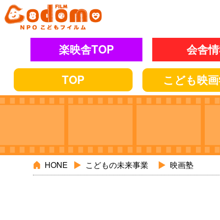
楽映舎TOP
会舎情
TOP
こども
映画
HONE
こどもの未来事業
映画塾