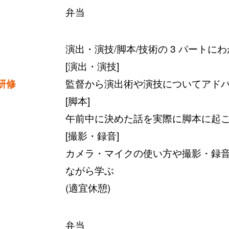
弁当
演出・演技/脚本/技術の 3 パートに
[演出・演技]
研修
監督から演出術や演技についてアド
[脚本]
午前中に決めた話を実際に脚本に起
[撮影・録音]
カメラ・マイクの使い方や撮影・録音
ながら学ぶ
(適宜休憩)
弁当