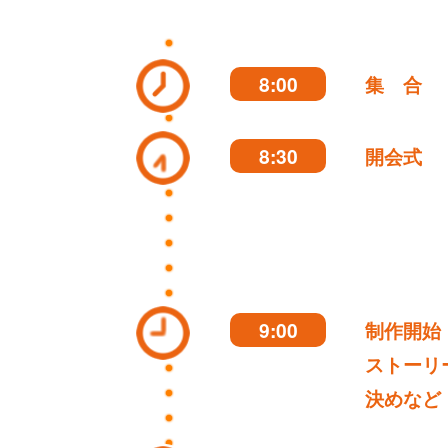
8:00
集 合
8:30
開会式
9:00
制作開始
ストーリ
決めなど