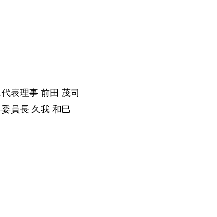
代表理事 前田 茂司
委員⻑ 久我 和⺒