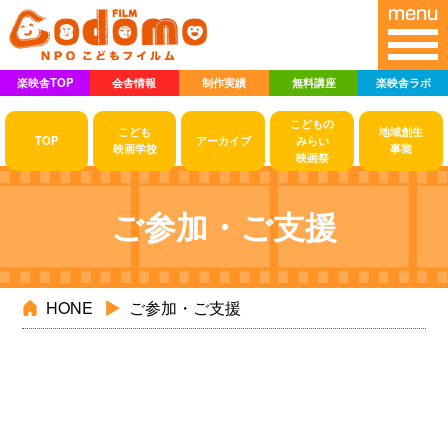
楽映舎TOP
会舎情報
制作実績
無料講座
楽映舎ラボ
こどもの
こども
地域創生
TOP
アーカイブ
みらい
映画学校
事業
映画祭
ご参加・ご支援
HONE
ご参加・ご支援