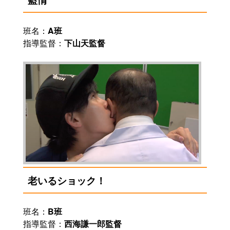
班名：
A班
指導監督：
下山天監督
老いるショック！
班名：
B班
指導監督：
西海謙一郎監督