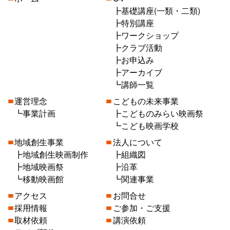
基礎講座(一類・二類)
特別講座
ワークショップ
クラブ活動
お申込み
アーカイブ
講師一覧
運営理念
こどもの未来事業
事業計画
こどものみらい映画祭
こども映画学校
地域創生事業
法人について
地域創生映画制作
組織図
地域映画祭
沿革
移動映画館
関連事業
アクセス
お問合せ
採用情報
ご参加・ご支援
取材依頼
講演依頼