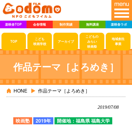
楽映舎TOP
会舎情報
制作実績
無料講座
楽映舎ラボ
こどもの
こども
地域創生
TOP
アーカイブ
みらい
映画学校
事業
映画祭
作品テーマ［よろめき］
HONE
作品テーマ［よろめき］
2019/07/08
映画塾
2019年
開催地：福島県 福島大学