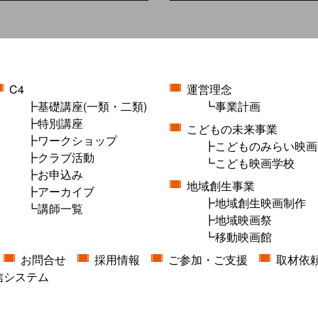
C4
運営理念
基礎講座(一類・二類)
事業計画
特別講座
こどもの未来事業
ワークショップ
こどものみらい映画
クラブ活動
こども映画学校
お申込み
地域創生事業
アーカイブ
地域創生映画制作
講師一覧
地域映画祭
移動映画館
お問合せ
採用情報
ご参加・ご支援
取材依
信システム