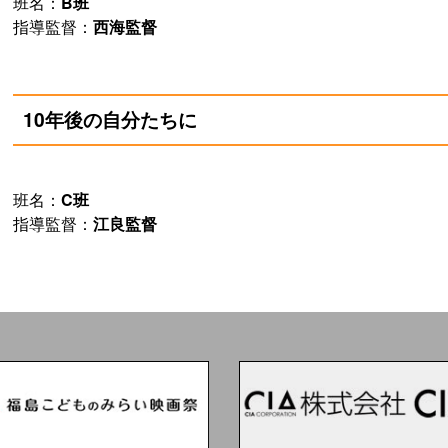
班名：
B班
指導監督：
西海監督
10年後の自分たちに
班名：
C班
指導監督：
江良監督