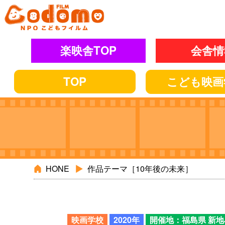
楽映舎TOP
会舎情
TOP
こども
映画
HONE
作品テーマ［10年後の未来］
映画学校
2020年
開催地：福島県 新