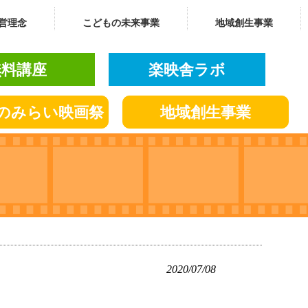
営理念
こどもの未来事業
地域創生事業
無料講座
楽映舎ラボ
の
みらい
映画祭
地域創生
事業
2020/07/08