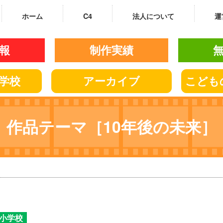
ホーム
C4
法人について
運
報
制作実績
学校
アーカイブ
こども
作品テーマ［10年後の未来］
地小学校