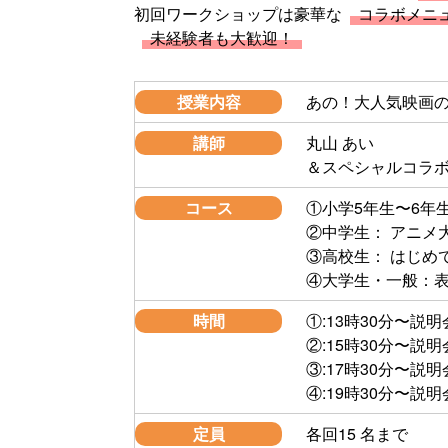
初回ワークショップは豪華な
コラボメニ
未経験者も大歓迎！
授業内容
あの！大人気映画
講師
丸山 あい
＆スペシャルコラボ
コース
①小学5年生〜6年
②中学生： アニメ
③高校生： はじめ
④大学生・一般：
時間
①:13時30分〜説明
②:15時30分〜説明
③:17時30分〜説明
④:19時30分〜説明
定員
各回15 名まで