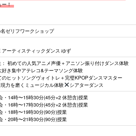
ュー！
の名ゼリフワークショップ
 アーティスティックダンス
ゆず
生： 初めての人気アニメ声優＋アニソン振り付けダンス体験
大好き集中アテレコ&テーマソング体験
てのヒットソングヴォイトレ＋完璧KPOPダンスマスター
表現力を磨くミュージカル体験
シアターダンス
会・14時〜15時30分(45分×2 休憩含)授業
会・16時〜17時30分(45分×2 休憩含)授業
会・18時〜19時30分(90分)授業
会・20時〜21時30分(90分)授業