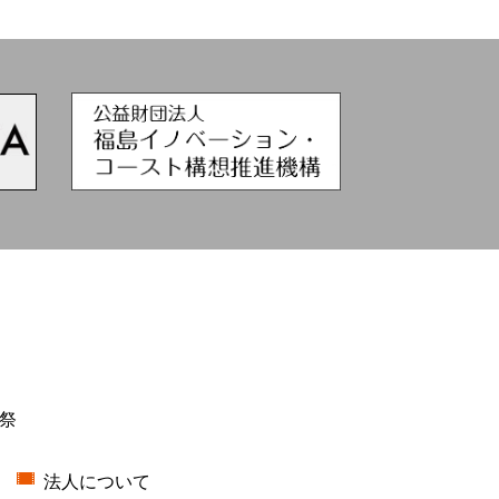
祭
法人について