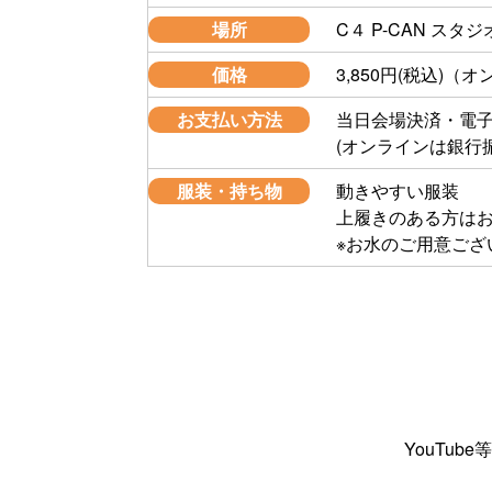
場所
C４ P-CAN スタ
価格
3,850円(税込)（オ
お支払い方法
当日会場決済・電
(オンラインは銀行
服装・持ち物
動きやすい服装
上履きのある方は
※お水のご用意ござ
YouTu