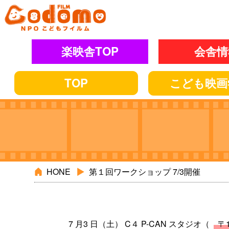
楽映舎TOP
会舎情
TOP
こども
映画
HONE
第１回ワークショップ 7/3開催
7 月3 日（土） C４ P-CAN スタジオ（
〒