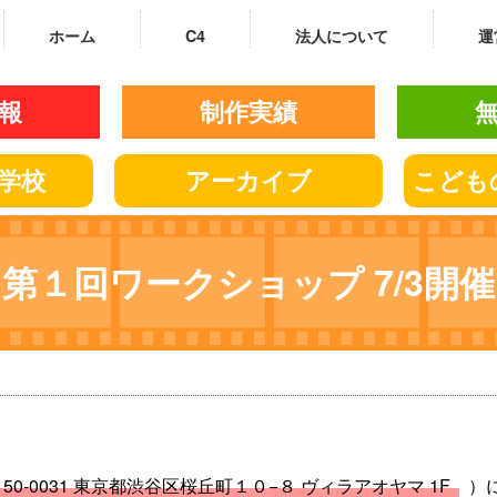
ホーム
C4
法人について
運
報
制作実績
学校
アーカイブ
こども
第１回ワークショップ 7/3開催
150-0031 東京都渋谷区桜丘町１０−８ ヴィラアオヤマ 1F
）