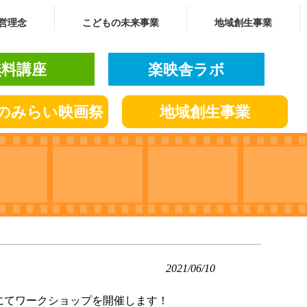
営理念
こどもの未来事業
地域創生事業
無料講座
楽映舎ラボ
の
みらい
映画祭
地域創生
事業
2021/06/10
にてワークショップを開催します！