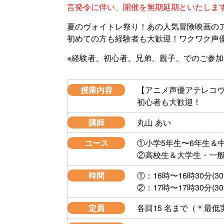
言発令に伴い、開催を無期延期といたしま
夏のヴォイトレ祭り！あの人気冒険映画の
初めての方も経験者も大歓迎！ワクワク声
※経験者、初心者、兄弟、親子、でのご参
授業内容
【アニメ声優アテレコ
初心者も大歓迎！
講師
丸山 あい
コース
①小学5年生〜6年生＆
②高校生＆大学生・一般
時間
①：16時〜16時30分(
②：17時〜17時30分(
定員
各回15 名まで（＊最