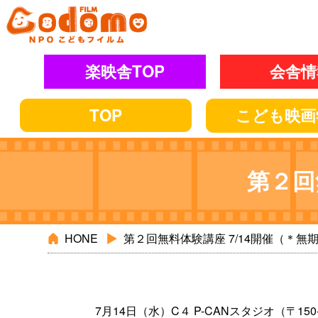
楽映舎TOP
会舎情
TOP
こども
映画
第２回
HONE
第２回無料体験講座 7/14開催（＊無
7月14日（水）C４ P-CANスタジオ（〒1