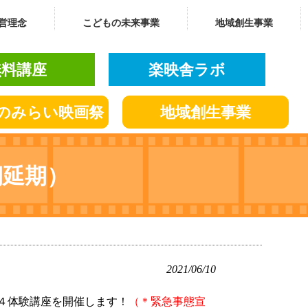
営理念
こどもの未来事業
地域創生事業
無料講座
楽映舎ラボ
の
みらい
映画祭
地域創生
事業
期延期）
2021/06/10
にてC４体験講座を開催します！
（＊緊急事態宣