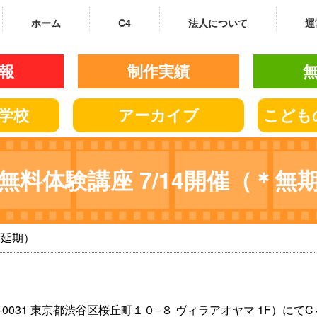
ホーム
C4
法人について
運
報
制作実績
学校
アーカイブ
こども
無料体験講座 7/14開催（＊無
期延期）
50-0031 東京都渋谷区桜丘町１０−８ ヴィラアオヤマ 1F）