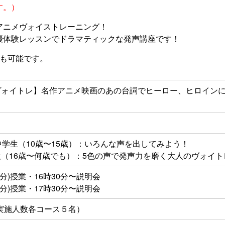
す。）
アニメヴォイストレーニング！
優体験レッスンでドラマティックな発声講座です！
加も可能です。
ヴォイトレ】名作アニメ映画のあの台詞でヒーロー、ヒロイン
中学生（10歳〜15歳）：いろんな声を出してみよう！
（16歳〜何歳でも）：5色の声で発声力を磨く大人のヴォイト
30分)授業・16時30分〜説明会
30分)授業・17時30分〜説明会
低実施人数各コース５名）