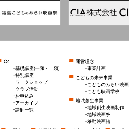
C4
運営理念
基礎講座(一類・二類)
事業計画
特別講座
こどもの未来事業
ワークショップ
こどものみらい映画
クラブ活動
こども映画学校
お申込み
地域創生事業
アーカイブ
地域創生映画制作
講師一覧
地域映画祭
移動映画館