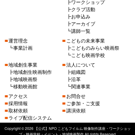
ワークショップ
クラブ活動
お申込み
アーカイブ
講師一覧
運営理念
こどもの未来事業
事業計画
こどものみらい映画祭
こども映画学校
地域創生事業
法人について
地域創生映画制作
組織図
地域映画祭
沿革
移動映画館
関連事業
アクセス
お問合せ
採用情報
ご参加・ご支援
取材依頼
講演依頼
ライブ配信システム
Copyright © 2026 【公式】NPO こどもフイルム 映像制作講座・ワークショッ
プ・映画学校・イベント・地域映画製作 All rights Reserved.