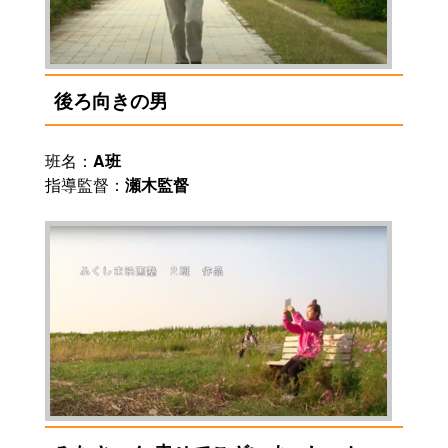
後ろ向きの男
班名：
A班
指導監督：
瀬木監督