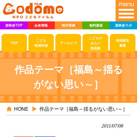
楽映舎TOP
会舎情報
制作実績
無料講座
楽映舎ラボ
こどもの
こども
地域創生
TOP
アーカイブ
みらい
映画学校
事業
映画祭
作品テーマ［福島～揺る
がない思い～］
HONE
作品テーマ［福島～揺るがない思い～］
2011/07/08