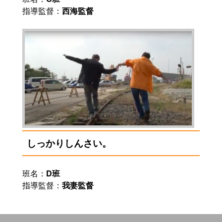
指導監督：
西海監督
しっかりしんさい。
班名：
D班
指導監督：
我妻監督