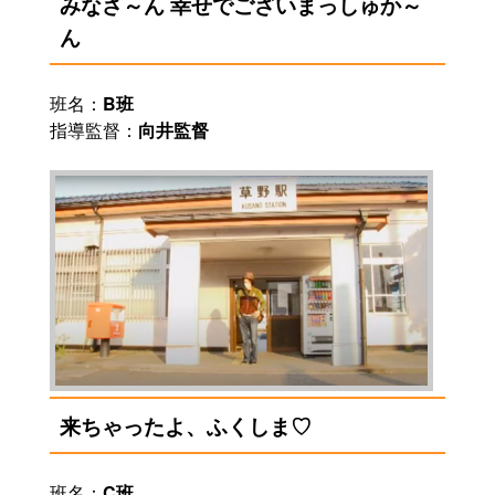
みなさ～ん 幸せでございまっしゅか～
ん
班名：
B班
指導監督：
向井監督
来ちゃったよ、ふくしま♡
班名：
C班