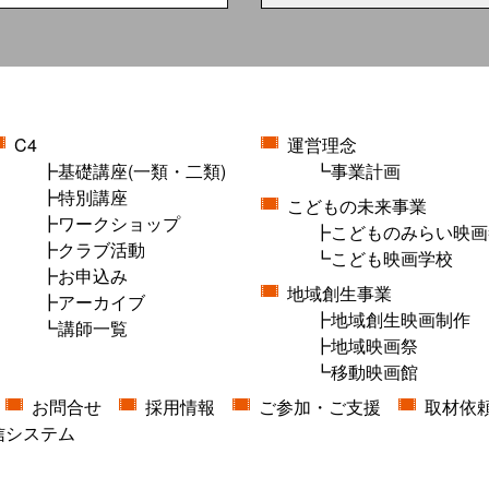
C4
運営理念
基礎講座(一類・二類)
事業計画
特別講座
こどもの未来事業
ワークショップ
こどものみらい映画
クラブ活動
こども映画学校
お申込み
地域創生事業
アーカイブ
地域創生映画制作
講師一覧
地域映画祭
移動映画館
お問合せ
採用情報
ご参加・ご支援
取材依
信システム