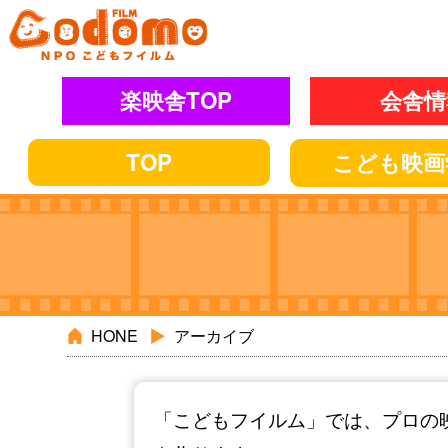
楽映舎TOP
会舎情
TOP
こども
映画
HONE
アーカイブ
「こどもフイルム」では、プロの映