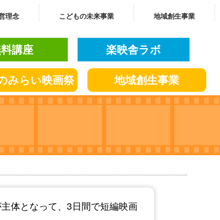
営理念
こどもの未来事業
地域創生事業
無料講座
楽映舎ラボ
の
みらい
映画祭
地域創生
事業
が主体となって、3日間で短編映画