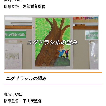
指導監督：
阿部満良監督
ユグドラシルの望み
班名：
C班
指導監督：
下山天監督