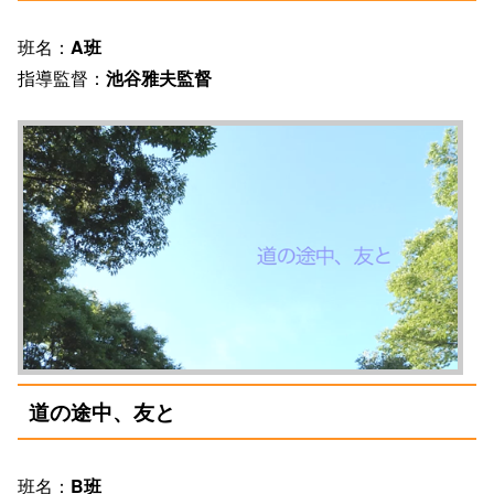
班名：
A班
指導監督：
池谷雅夫監督
道の途中、友と
班名：
B班