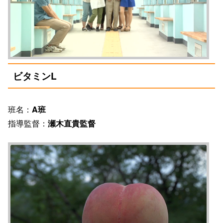
ビタミンL
班名：
A班
指導監督：
瀬木直貴監督