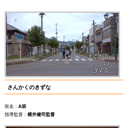
さんかくのきずな
班名：
A班
指導監督：
横井健司監督