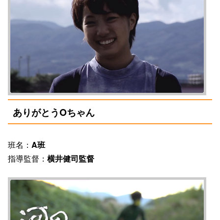
ありがとうOちゃん
班名：
A班
指導監督：
横井健司監督