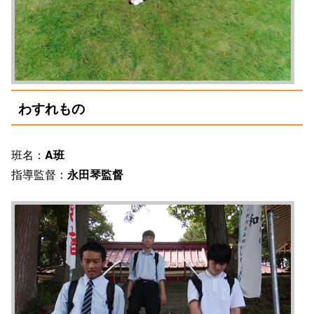
わすれもの
班名：
A班
指導監督：
永田琴監督