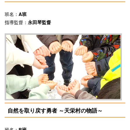
班名：
A班
指導監督：
永田琴監督
自然を取り戻す勇者 ～天栄村の物語～
班名：
B班