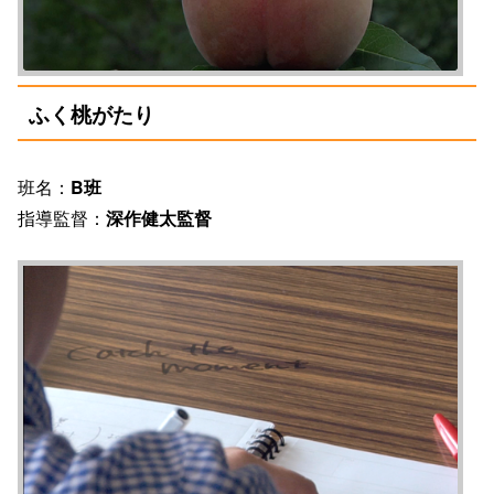
ふく桃がたり
班名：
B班
指導監督：
深作健太監督