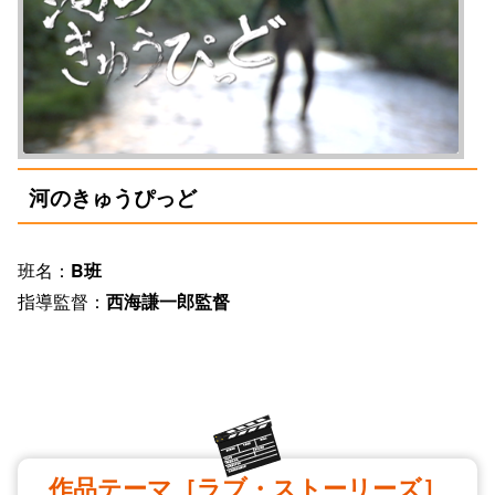
河のきゅうぴっど
班名：
B班
指導監督：
西海謙一郎監督
作品テーマ［ラブ・ストーリーズ］