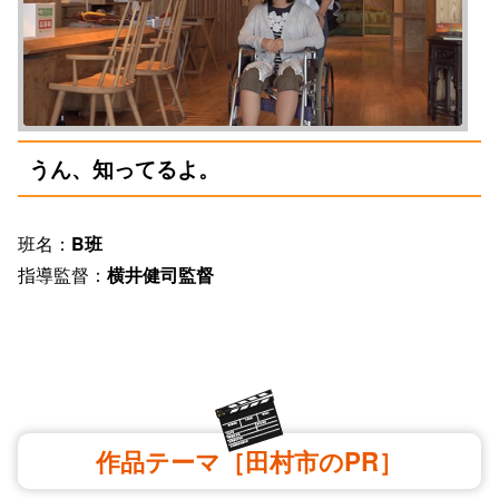
うん、知ってるよ。
班名：
B班
指導監督：
横井健司監督
作品テーマ［田村市のPR］