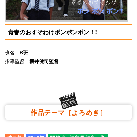
青春のおすそわけポンポンポン！!
班名：
B班
指導監督：
横井健司監督
作品テーマ［よろめき］