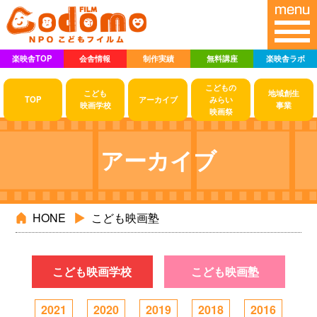
楽映舎TOP
会舎情報
制作実績
無料講座
楽映舎ラボ
こどもの
こども
地域創生
TOP
アーカイブ
みらい
映画学校
事業
映画祭
アーカイブ
HONE
こども映画塾
こども映画学校
こども映画塾
2021
2020
2019
2018
2016