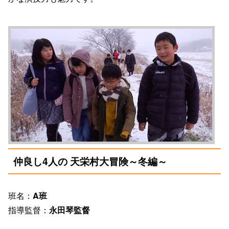
仲良し4人の 天栄村大冒険～冬編～
班名：
A班
指導監督：
永田琴監督