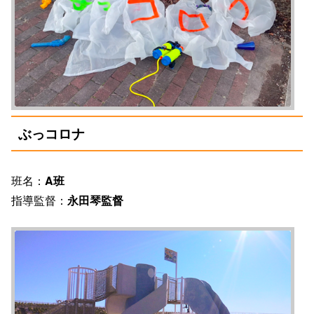
ぶっコロナ
班名：
A班
指導監督：
永田琴監督