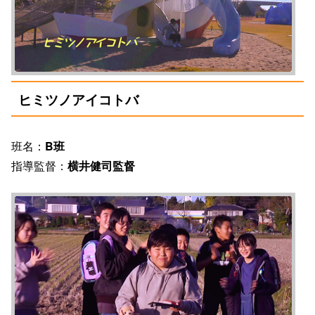
ヒミツノアイコトバ
班名：
B班
指導監督：
横井健司監督