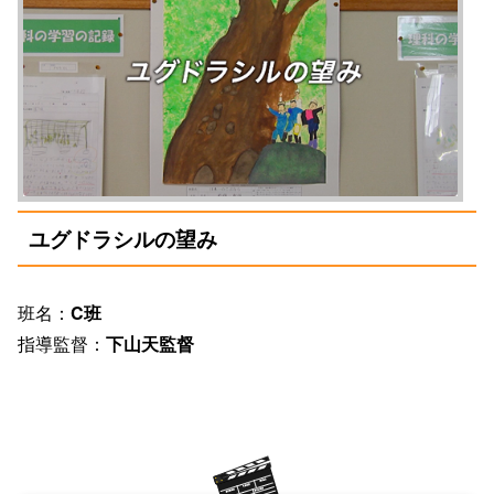
ユグドラシルの望み
班名：
C班
指導監督：
下山天監督