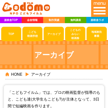
楽映舎TOP
会舎情報
制作実績
無料講座
楽映舎ラボ
こどもの
こども
地域創生
TOP
アーカイブ
みらい
映画学校
事業
映画祭
アーカイブ
HONE
アーカイブ
「こどもフイルム」では、プロの映画監督が指導のも
と、こども達(大学生もこども?)が主体となって、3日
間で短編映画を作ります。