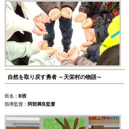
自然を取り戻す勇者 ～天栄村の物語～
班名：
B班
指導監督：
阿部満良監督