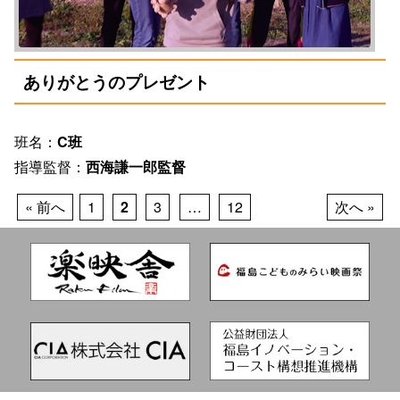
ありがとうのプレゼント
班名：
C班
指導監督：
西海謙一郎監督
« 前へ
1
2
3
…
12
次へ »