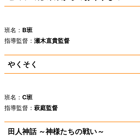
班名：
B班
指導監督：
瀬木直貴監督
やくそく
班名：
C班
指導監督：
萩庭監督
田人神話 ～神様たちの戦い～