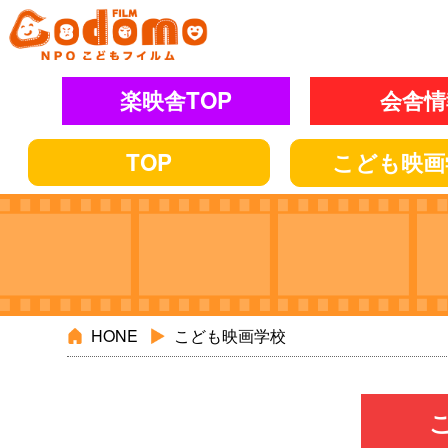
楽映舎TOP
会舎情
TOP
こども
映画
HONE
こども映画学校