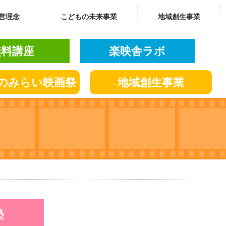
営理念
こどもの未来事業
地域創生事業
無料講座
楽映舎ラボ
の
みらい
映画祭
地域創生
事業
塾