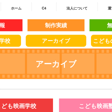
ホーム
C4
法人について
運
報
制作実績
学校
アーカイブ
こども
アーカイブ
こども映画学校
こども映画