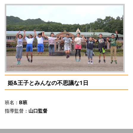
姫&王子とみんなの不思議な1日
班名：
B班
指導監督：
山口監督