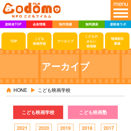
楽映舎TOP
会舎情報
制作実績
無料講座
楽映舎ラボ
こどもの
こども
地域創生
TOP
アーカイブ
みらい
映画学校
事業
映画祭
アーカイブ
HONE
こども映画学校
こども映画学校
こども映画塾
2021
2020
2019
2018
2017