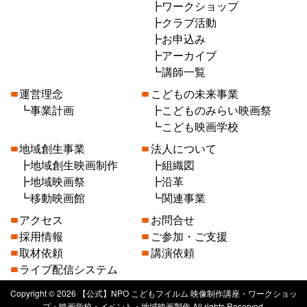
ワークショップ
クラブ活動
お申込み
アーカイブ
講師一覧
運営理念
こどもの未来事業
事業計画
こどものみらい映画祭
こども映画学校
地域創生事業
法人について
地域創生映画制作
組織図
地域映画祭
沿革
移動映画館
関連事業
アクセス
お問合せ
採用情報
ご参加・ご支援
取材依頼
講演依頼
ライブ配信システム
Copyright © 2026 【公式】NPO こどもフイルム 映像制作講座・ワークショッ
プ・映画学校・イベント・地域映画製作 All rights Reserved.