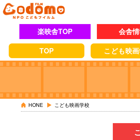
楽映舎TOP
会舎情
TOP
こども
映画
HONE
こども映画学校