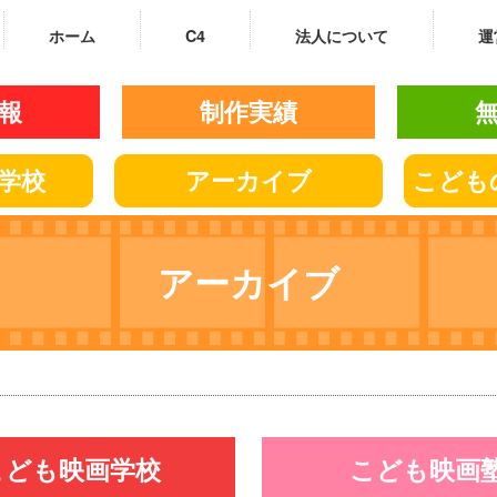
ホーム
C4
法人について
運
報
制作実績
学校
アーカイブ
こども
アーカイブ
こども映画学校
こども映画