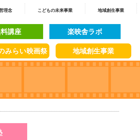
営理念
こどもの未来事業
地域創生事業
無料講座
楽映舎ラボ
の
みらい
映画祭
地域創生
事業
塾