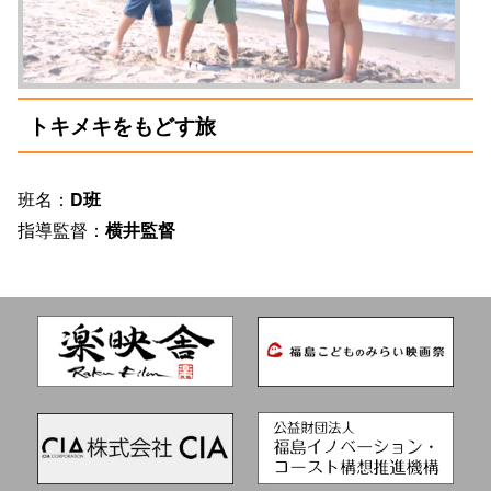
トキメキをもどす旅
班名：
D班
指導監督：
横井監督