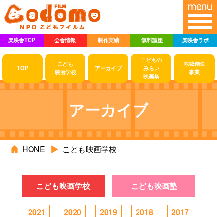
楽映舎TOP
会舎情報
制作実績
無料講座
楽映舎ラボ
こどもの
こども
地域創生
TOP
アーカイブ
みらい
映画学校
事業
映画祭
アーカイブ
HONE
こども映画学校
こども映画学校
こども映画塾
2021
2020
2019
2018
2017