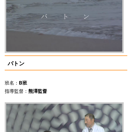
バトン
班名：
B班
指導監督：
熊澤監督