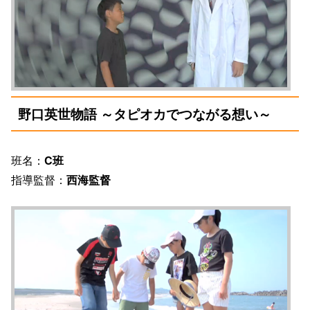
野口英世物語 ～タピオカでつながる想い～
班名：
C班
指導監督：
西海監督