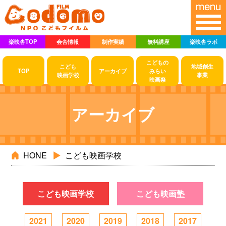
楽映舎TOP
会舎情報
制作実績
無料講座
楽映舎ラボ
こどもの
こども
地域創生
TOP
アーカイブ
みらい
映画学校
事業
映画祭
アーカイブ
HONE
こども映画学校
こども映画学校
こども映画塾
2021
2020
2019
2018
2017