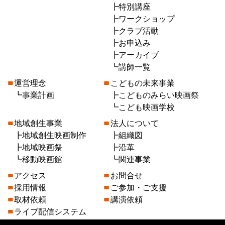
特別講座
ワークショップ
クラブ活動
お申込み
アーカイブ
講師一覧
運営理念
こどもの未来事業
事業計画
こどものみらい映画祭
こども映画学校
地域創生事業
法人について
地域創生映画制作
組織図
地域映画祭
沿革
移動映画館
関連事業
アクセス
お問合せ
採用情報
ご参加・ご支援
取材依頼
講演依頼
ライブ配信システム